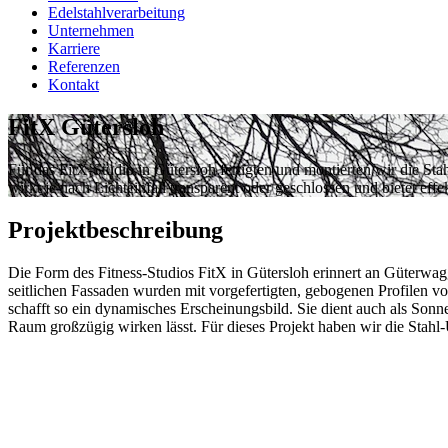
Edelstahlverarbeitung
Unternehmen
Karriere
Referenzen
Kontakt
FitX Gütersloh
Für das FitX-Studio in Gütersloh fertigten und montierten wir die St
wirkt je nach Lichteinfall transparent oder geschlossen und bietet e
Projektbeschreibung
Die Form des Fitness-Studios FitX in Gütersloh erinnert an Güterwag
seitlichen Fassaden wurden mit vorgefertigten, gebogenen Profilen vo
schafft so ein dynamisches Erscheinungsbild. Sie dient auch als Son
Raum großzügig wirken lässt. Für dieses Projekt haben wir die Stahl